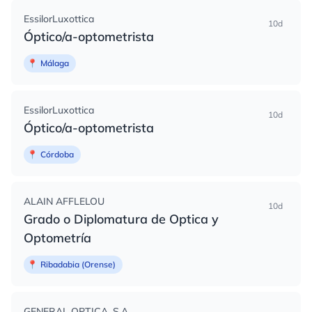
EssilorLuxottica
10d
Óptico/a-optometrista
📍
Málaga
EssilorLuxottica
10d
Óptico/a-optometrista
📍
Córdoba
ALAIN AFFLELOU
10d
Grado o Diplomatura de Optica y
Optometría
📍
Ribadabia (Orense)
GENERAL OPTICA, S.A.