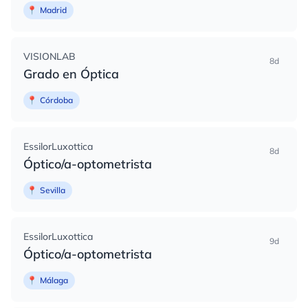
📍
Madrid
VISIONLAB
8d
Grado en Óptica
📍
Córdoba
EssilorLuxottica
8d
Óptico/a-optometrista
📍
Sevilla
EssilorLuxottica
9d
Óptico/a-optometrista
📍
Málaga