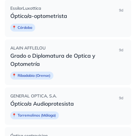
EssilorLuxottica
9d
Óptico/a-optometrista
📍
Córdoba
ALAIN AFFLELOU
9d
Grado o Diplomatura de Optica y
Optometría
📍
Ribadabia (Orense)
GENERAL OPTICA, S.A.
9d
Óptico/a Audioprotesista
📍
Torremolinos (Málaga)
Óptica centrovision