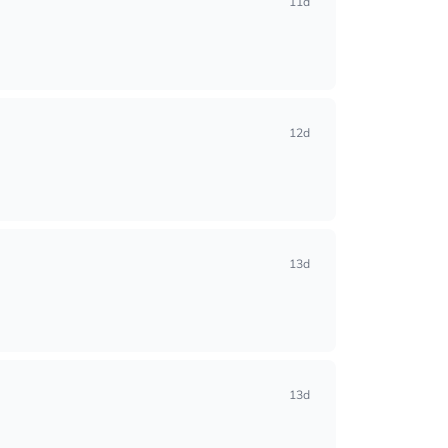
11d
12d
13d
13d