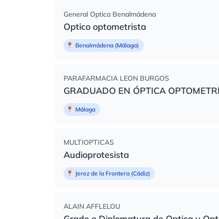
General Optica Benalmádena
Optico optometrista
📍
Benalmádena (Málaga)
PARAFARMACIA LEON BURGOS
GRADUADO EN ÓPTICA OPTOMETR
📍
Málaga
MULTIOPTICAS
Audioprotesista
📍
Jerez de la Frontera (Cádiz)
ALAIN AFFLELOU
Grado o Diplomatura de Optica y Op