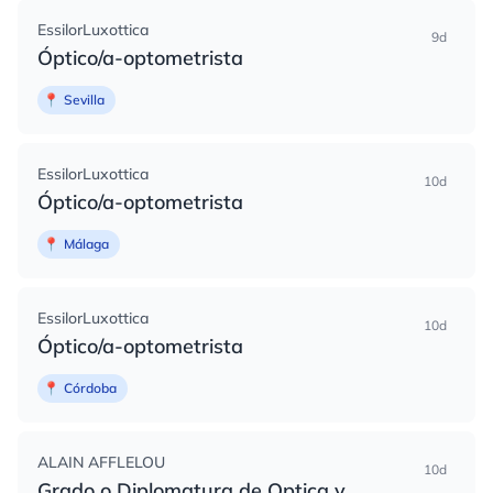
EssilorLuxottica
9d
Óptico/a-optometrista
📍
Sevilla
EssilorLuxottica
10d
Óptico/a-optometrista
📍
Málaga
EssilorLuxottica
10d
Óptico/a-optometrista
📍
Córdoba
ALAIN AFFLELOU
10d
Grado o Diplomatura de Optica y