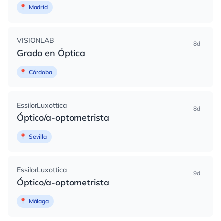
📍
Madrid
VISIONLAB
8d
Grado en Óptica
📍
Córdoba
EssilorLuxottica
8d
Óptico/a-optometrista
📍
Sevilla
EssilorLuxottica
9d
Óptico/a-optometrista
📍
Málaga