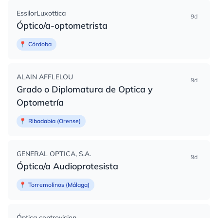
EssilorLuxottica
9d
Óptico/a-optometrista
📍
Córdoba
ALAIN AFFLELOU
9d
Grado o Diplomatura de Optica y
Optometría
📍
Ribadabia (Orense)
GENERAL OPTICA, S.A.
9d
Óptico/a Audioprotesista
📍
Torremolinos (Málaga)
Óptica centrovision