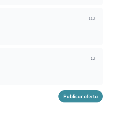
11d
1d
Publicar oferta