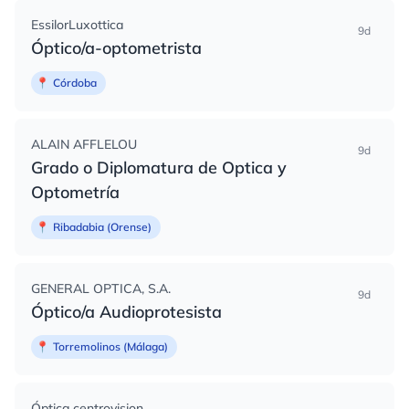
EssilorLuxottica
9d
Óptico/a-optometrista
📍
Córdoba
ALAIN AFFLELOU
9d
Grado o Diplomatura de Optica y
Optometría
📍
Ribadabia (Orense)
GENERAL OPTICA, S.A.
9d
Óptico/a Audioprotesista
📍
Torremolinos (Málaga)
Óptica centrovision