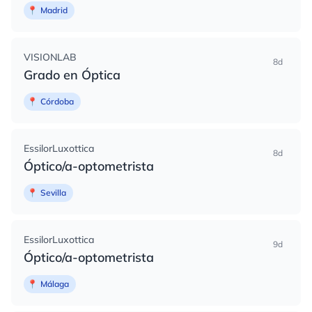
📍
Madrid
VISIONLAB
8d
Grado en Óptica
📍
Córdoba
EssilorLuxottica
8d
Óptico/a-optometrista
📍
Sevilla
EssilorLuxottica
9d
Óptico/a-optometrista
📍
Málaga