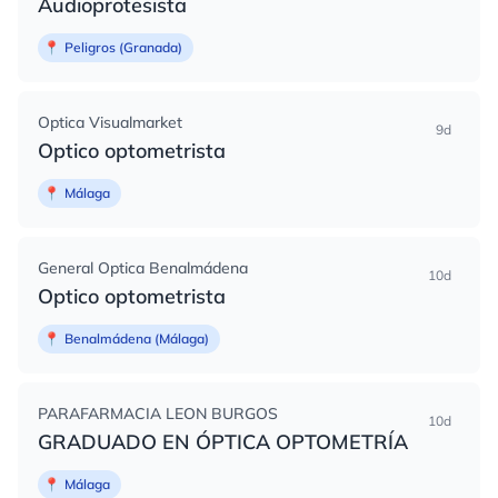
Audioprotesista
📍
Peligros (Granada)
Optica Visualmarket
9d
Optico optometrista
📍
Málaga
General Optica Benalmádena
10d
Optico optometrista
📍
Benalmádena (Málaga)
PARAFARMACIA LEON BURGOS
10d
GRADUADO EN ÓPTICA OPTOMETRÍA
📍
Málaga