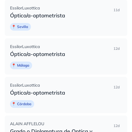
EssilorLuxottica
11d
Óptico/a-optometrista
📍
Sevilla
EssilorLuxottica
12d
Óptico/a-optometrista
📍
Málaga
EssilorLuxottica
12d
Óptico/a-optometrista
📍
Córdoba
ALAIN AFFLELOU
12d
Grado o Diplomatura de Optica y