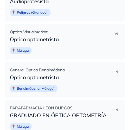
Audioprotesista
📍
Peligros (Granada)
Optica Visualmarket
10d
Optico optometrista
📍
Málaga
General Optica Benalmádena
11d
Optico optometrista
📍
Benalmádena (Málaga)
PARAFARMACIA LEON BURGOS
11d
GRADUADO EN ÓPTICA OPTOMETRÍA
📍
Málaga