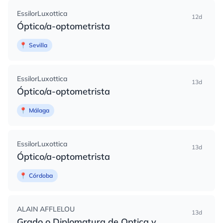
EssilorLuxottica
12d
Óptico/a-optometrista
📍
Sevilla
EssilorLuxottica
13d
Óptico/a-optometrista
📍
Málaga
EssilorLuxottica
13d
Óptico/a-optometrista
📍
Córdoba
ALAIN AFFLELOU
13d
Grado o Diplomatura de Optica y